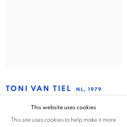
The Netherlands
CONTACT
info@galeriebart.nl
0031 (0) 20 7112 8825
OPENING HOURS
Thursday - Sunday 13.00 - 18.00
TONI VAN TIEL
NL,
1979
ROOMBROODJESAUTOMAAT MET
This website uses cookies
UITZICHT
,
2021
This site uses cookies to help make it more